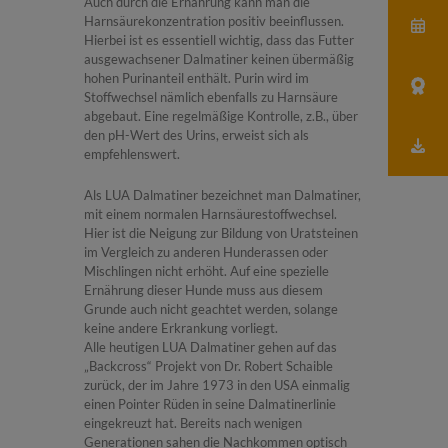
Auch durch die Ernährung kann man die
Harnsäurekonzentration positiv beeinflussen.
Hierbei ist es essentiell wichtig, dass das Futter
ausgewachsener Dalmatiner keinen übermäßig
hohen Purinanteil enthält. Purin wird im
Stoffwechsel nämlich ebenfalls zu Harnsäure
abgebaut. Eine regelmäßige Kontrolle, z.B., über
den pH-Wert des Urins, erweist sich als
empfehlenswert.
Als LUA Dalmatiner bezeichnet man Dalmatiner,
mit einem normalen Harnsäurestoffwechsel.
Hier ist die Neigung zur Bildung von Uratsteinen
im Vergleich zu anderen Hunderassen oder
Mischlingen nicht erhöht. Auf eine spezielle
Ernährung dieser Hunde muss aus diesem
Grunde auch nicht geachtet werden, solange
keine andere Erkrankung vorliegt.
Alle heutigen LUA Dalmatiner gehen auf das
„Backcross“ Projekt von Dr. Robert Schaible
zurück, der im Jahre 1973 in den USA einmalig
einen Pointer Rüden in seine Dalmatinerlinie
eingekreuzt hat. Bereits nach wenigen
Generationen sahen die Nachkommen optisch