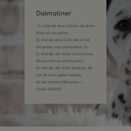
Dalmatiner
Dal
er
» Dalma
» Es sind die ohne Schuhe, die jeden
chen
Mensche
Weg mit uns gehen.
brauche
Es sind die ohne Geld, die uns all
füllen,
das geben, was unbezahlbar ist.
wussten
Es sind die, die nichts versprechen,
 «
die uns niemals enttäuschen.
Es sind die, die nichts besitzen, die
uns oft mehr geben können,
als die meisten Menschen. «
(Sylvia Raßloff)