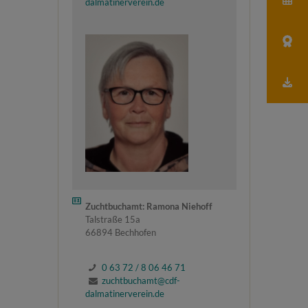
dalmatinerverein.de
Zuchtbuchamt: Ramona Niehoff
Talstraße 15a
66894 Bechhofen
0 63 72 / 8 06 46 71
zuchtbuchamt@cdf-
dalmatinerverein.de