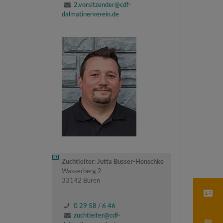
2.vorsitzender@cdf-
dalmatinerverein.de
Zuchtleiter: Jutta Busser-Henschke
Wasserberg 2
33142 Büren
0 29 58 / 6 46
zuchtleiter@cdf-