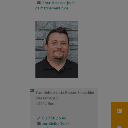
2.vorsitzender@cdf-
dalmatinerverein.de
Zuchtleiter: Jutta Busser-Henschke
Wasserberg 2
33142 Büren
0 29 58 / 6 46
zuchtleiter@cdf-