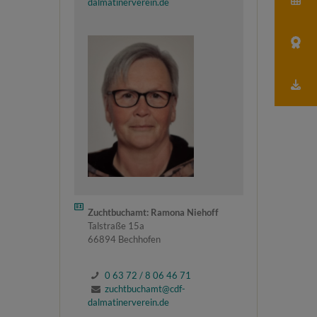
dalmatinerverein.de
Zuchtbuchamt: Ramona Niehoff
Talstraße 15a
66894 Bechhofen
0 63 72 / 8 06 46 71
zuchtbuchamt@cdf-
dalmatinerverein.de