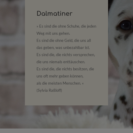
Dalmatiner
Dal
er
» Dalma
» Es sind die ohne Schuhe, die jeden
chen
Mensche
Weg mit uns gehen.
brauche
Es sind die ohne Geld, die uns all
füllen,
das geben, was unbezahlbar ist.
wussten
Es sind die, die nichts versprechen,
 «
die uns niemals enttäuschen.
Es sind die, die nichts besitzen, die
uns oft mehr geben können,
als die meisten Menschen. «
(Sylvia Raßloff)